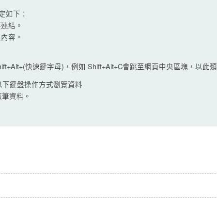
設定如下：
要連結。
頁內容。
ft+Alt+(快速鍵字母)，例如 Shift+Alt+C會跳至網頁中央區塊，以此
以下鍵盤操作方式瀏覽資料
該筆資料。
。