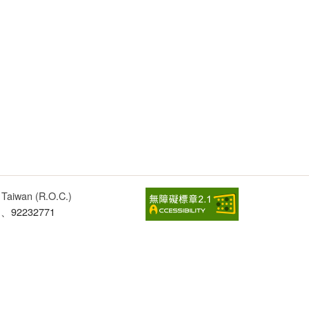
, Taiwan (R.O.C.)
1、92232771