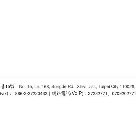
68巷15號｜
No. 15, Ln. 168, Songde Rd., Xinyi Dist., Taipei City 110026
VoIP
(Fax)：+886-2-27220432｜網路電話(
)：27232771、070920277