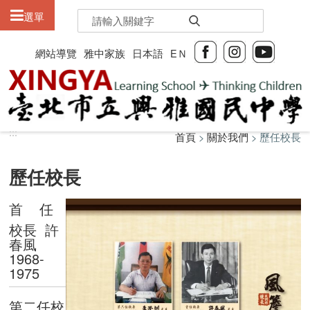
:::
選單
網站導覽
雅中家族
日本語
EＮ
:::
:::
首頁
>
關於我們
> 歷任校長
歷任校長
首 任
校長 許
春風
1968-
1975
第二任校