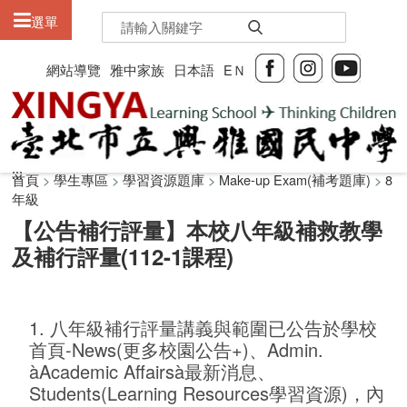
:::
選單
網站導覽
雅中家族
日本語
EＮ
:::
:::
首頁
>
學生專區
>
學習資源題庫
>
Make-up Exam(補考題庫)
>
8
年級
【公告補行評量】本校八年級補救教學
及補行評量(112-1課程)
1. 八年級補行評量講義與範圍已公告於學校
首頁-News(更多校園公告+)、Admin.
àAcademic Affairsà最新消息、
Students(Learning Resources學習資源)，內