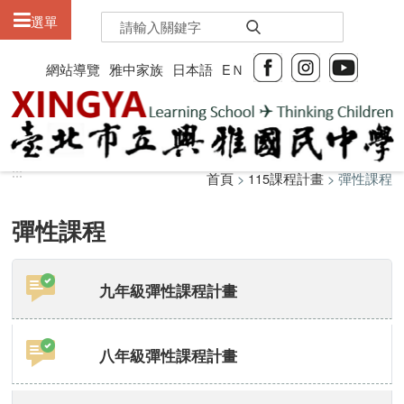
:::
選單
網站導覽
雅中家族
日本語
EＮ
:::
:::
首頁
>
115課程計畫
> 彈性課程
彈性課程
九年級彈性課程計畫
八年級彈性課程計畫