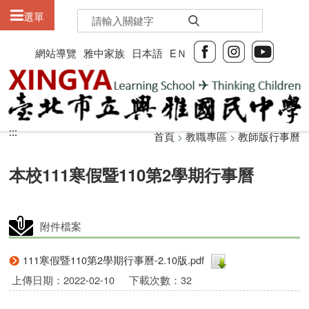
:::
選單
網站導覽
雅中家族
日本語
EＮ
:::
:::
首頁
>
教職專區
>
教師版行事曆
本校111寒假暨110第2學期行事曆
附件檔案
111寒假暨110第2學期行事曆-2.10版.pdf
上傳日期：2022-02-10
下載次數：32