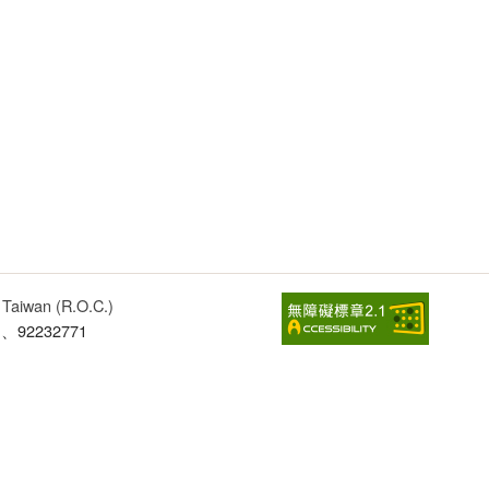
, Taiwan (R.O.C.)
1、92232771