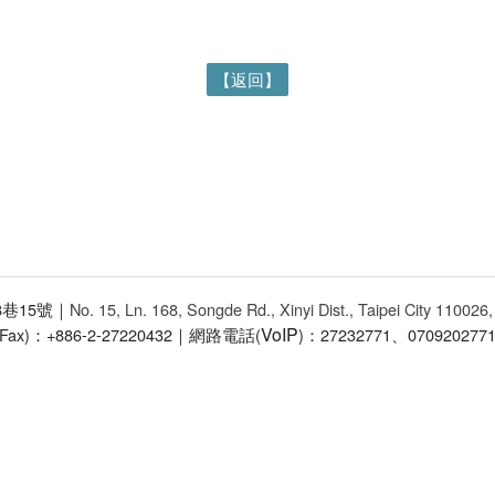
【返回】
68巷15號｜
No. 15, Ln. 168, Songde Rd., Xinyi Dist., Taipei City 110026
VoIP
(Fax)：+886-2-27220432｜網路電話(
)：27232771、070920277