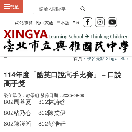
:::
選單
網站導覽
雅中家族
日本語
EＮ
:::
:::
首頁
> 學習亮點 Xingya-Star
114年度「酷英口說高手比賽」－口說
高手獎
發佈單位：教學組 發佈日期：2025-09-09
802周慕夏 802林詩蓉
802粘乃心 802陳柔伊
802陳湲晰 802彭浩軒