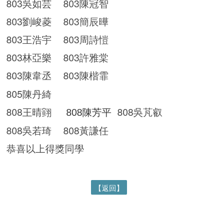
803吳如芸 803陳冠智
803劉峻菱 803簡辰曄
803王浩宇 803周詩愷
803林亞樂 803許雅棠
803陳韋丞 803陳楷霏
805陳丹綺
808王晴翧
808吳芃叡
808陳芳平
808吳若琦 808黃謙任
恭喜以上得獎同學
【返回】