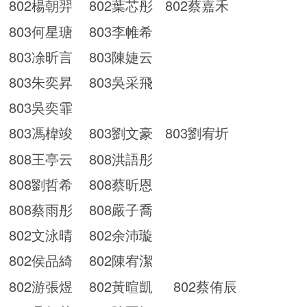
802楊朝羿 802葉芯彤 802蔡嘉禾
803何星瑭 803李帷希
803凃昕言 803陳婕云
803朱奕昇 803吳采飛
803吳奕霏
803馮椲竣 803劉文豪 803劉宥圻
808王亭云 808洪語彤
808劉哲希 808蔡昕恩
808蔡雨彤 808嚴子喬
802文泳晴 802余沛璇
802侯品綺 802陳宥潔
802游張煜 802黃暄凱 802蔡侑辰