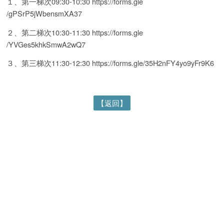
１、第一梯次09:30-10:30 https://forms.gle
/gPSrP5jWbensmXA37
２、第二梯次10:30-11:30 https://forms.gle
/YVGes5khkSmwA2wQ7
３、第三梯次11:30-12:30 https://forms.gle/35H2nFY4yo9yFr9K6
【返回】