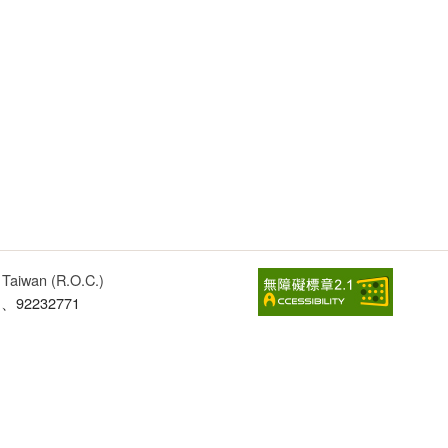
, Taiwan (R.O.C.)
1、92232771