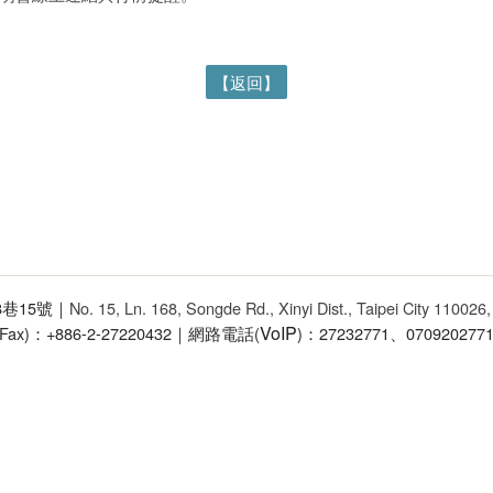
【返回】
68巷15號｜
No. 15, Ln. 168, Songde Rd., Xinyi Dist., Taipei City 110026
VoIP
(Fax)：+886-2-27220432｜網路電話(
)：27232771、070920277