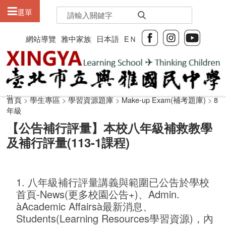
:::
選單
網站導覽
雅中家族
日本語
EＮ
:::
:::
首頁
>
學生專區
>
學習資源題庫
>
Make-up Exam(補考題庫)
>
8
年級
【公告補行評量】本校八年級補救教學
及補行評量(113-1課程)
1. 八年級補行評量講義與範圍已公告於學校
首頁-News(更多校園公告+)、Admin.
àAcademic Affairsà最新消息、
Students(Learning Resources學習資源)，內