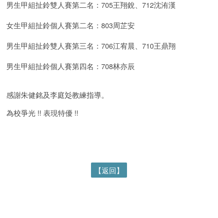
男生甲組扯鈴雙人賽第二名：705王翔銳、712沈洧漢
女生甲組扯鈴個人賽第二名：8
03周芷安
男生甲組扯鈴雙人賽
第三名
：
706江宥晨
、
710王鼎翔
男生甲組扯鈴個人賽第四名：708林亦辰
感謝朱健銘及李庭彣教練指導。
為校爭光 !! 表現特優 !!
【返回】