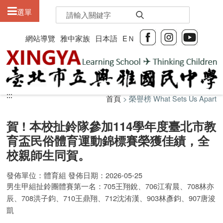
:::
選單
網站導覽
雅中家族
日本語
EＮ
:::
:::
首頁
> 榮譽榜 What Sets Us Apart
賀 ! 本校扯鈴隊參加114學年度臺北市教
育盃民俗體育運動錦標賽榮獲佳績，全
校親師生同賀。
發佈單位：體育組 發佈日期：2026-05-25
男生甲組扯鈴團體賽第一名：
705王翔銳、706江宥晨、708林亦
辰、708洪子鈞、710王鼎翔、712沈洧漢、
903林彥鈞、907
唐浚
凱