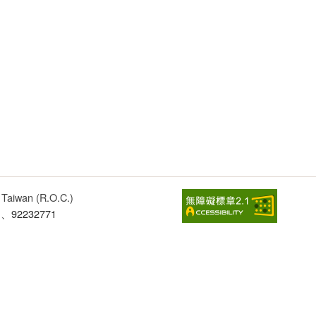
, Taiwan (R.O.C.)
1、92232771