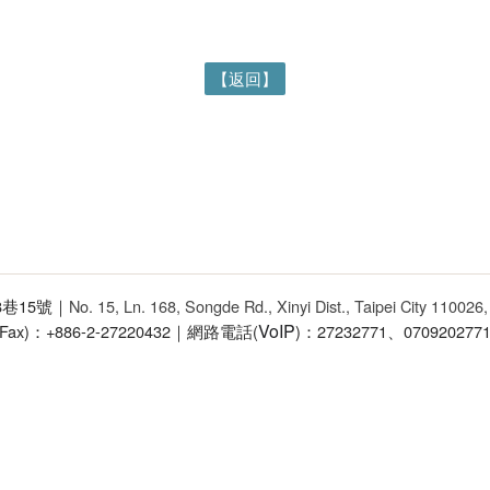
【返回】
68巷15號｜
No. 15, Ln. 168, Songde Rd., Xinyi Dist., Taipei City 110026
VoIP
(Fax)：+886-2-27220432｜網路電話(
)：27232771、070920277