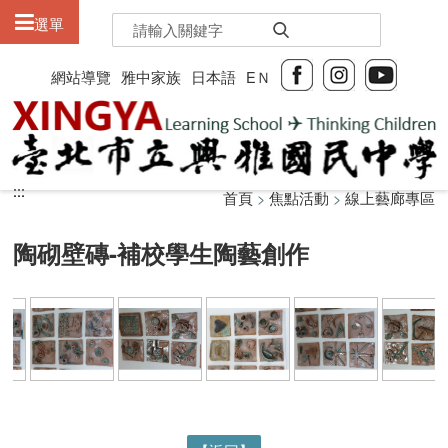
:::
選單
網站導覽
雅中家族
日本語
EＮ
:::
:::
首頁
>
焦點活動
>
線上藝廊專區
陶砌壁磚-補校學生陶藝創作