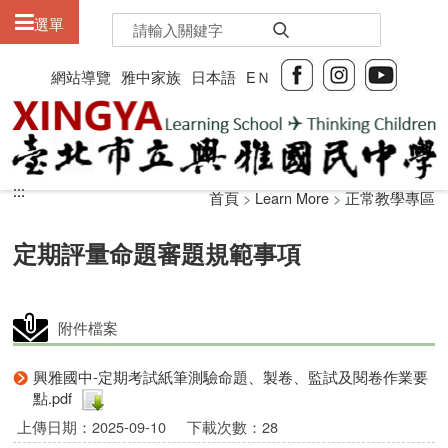
:::
選單
網站導覽
雅中家族
日本語
EＮ
:::
:::
首頁
>
Learn More
>
正常教學專區
定期評量命題審題規範事項
附件檔案
興雅國中-定期考試紙筆測驗命題、製卷、監試及閱卷作業要
點.pdf
上傳日期：2025-09-10
下載次數：28