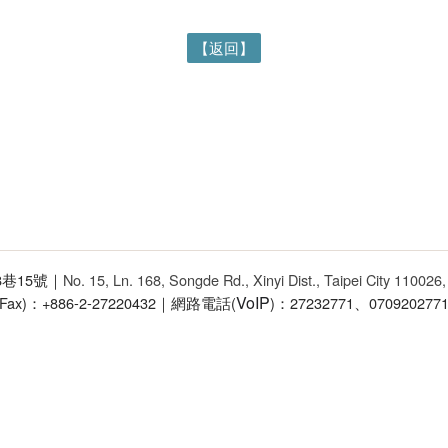
【返回】
68巷15號｜
No. 15, Ln. 168, Songde Rd., Xinyi Dist., Taipei City 110026
VoIP
(Fax)：+886-2-27220432｜網路電話(
)：27232771、070920277