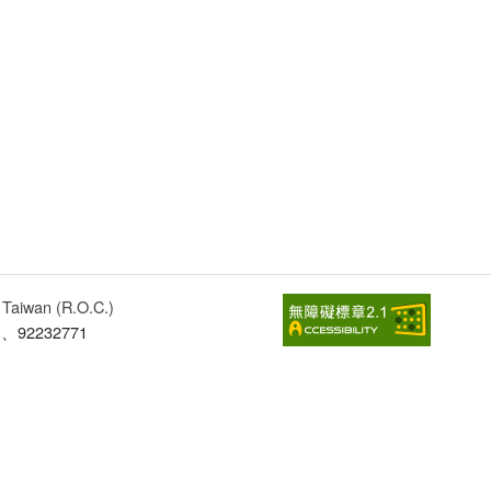
, Taiwan (R.O.C.)
1、92232771