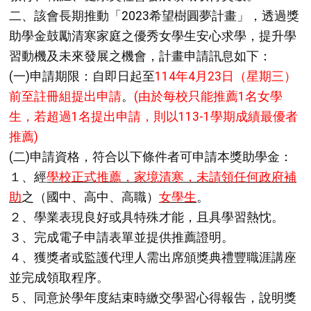
二、該會長期推動「2023希望樹圓夢計畫」，透過獎
助學金鼓勵清寒家庭之優秀女學生安心求學，提升學
習動機及未來發展之機會，計畫申請訊息如下：
(一)申請期限：自即日起至
114年4月23日（星期三）
前至註冊組提出申請
。
(由於每校只能推薦1名女學
生，若超過
1名提出申請，則以113-1學期成績最優者
推薦)
(二)申請資格，符合以下條件者可申請本獎助學金：
１、經
學校正式推薦，家境清寒，未請領任何政府補
助
之（國中、高中、高職）
女學生
。
２、學業表現良好或具特殊才能，且具學習熱忱。
３、完成電子申請表單並提供推薦證明。
４、獲獎者或監護代理人需出席頒獎典禮豐職涯講座
並完成領取程序。
５、同意於學年度結束時繳交學習心得報告，說明獎