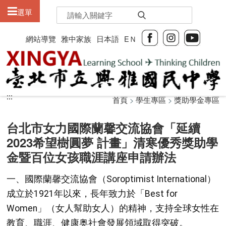
:::
選單
網站導覽
雅中家族
日本語
EＮ
:::
:::
首頁
>
學生專區
>
獎助學金專區
台北市女力國際蘭馨交流協會「延續
2023希望樹圓夢 計畫」清寒優秀獎助學
金暨百位女孩職涯講座申請辦法
一、國際蘭馨交流協會（Soroptimist International）
成立於1921年以來，長年致力於「Best for
Women」（女人幫助女人）的精神，支持全球女性在
教育、職涯、健康奥社會發展領域取得突破。